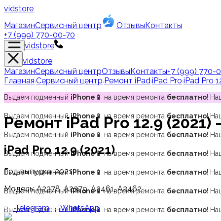
vidstore
Магазин
Сервисный центр
Отзывы
Контакты
+7 (999) 770-00-70
vidstore
vidstore
Магазин
Сервисный центр
Отзывы
Контакты
+7 (999) 770-
Главная
Сервисный центр
Ремонт iPad
iPad Pro
iPad Pro 1
Выдаём подменный
iPhone📱
на время ремонта
бесплатно
! Н
Выдаём подменный
iPhone📱
на время ремонта
бесплатно
! Н
Ремонт
iPad Pro 12.9 (2021)
—
Выдаём подменный
iPhone📱
на время ремонта
бесплатно
! Н
iPad Pro 12.9 (2021)
Выдаём подменный
iPhone📱
на время ремонта
бесплатно
! Н
Год выпуска:
2021
Выдаём подменный
iPhone📱
на время ремонта
бесплатно
! Н
Модель:
A2378, A2379, A2461, A2462
Выдаём подменный
iPhone📱
на время ремонта
бесплатно
! Н
Telegram
WhatsApp
Выдаём подменный
iPhone📱
на время ремонта
бесплатно
! Н