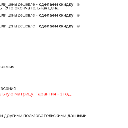
ашли цены дешевле -
сделаем скидку
! ❄️
ы.
Это окончательная цена.
ашли цены дешевле -
сделаем скидку
! ❄️
ашли цены дешевле -
сделаем скидку
! ❄️
вления
касания
ьную матрицу. Гарантия - 1 год.
 и другими пользовательскими данными.