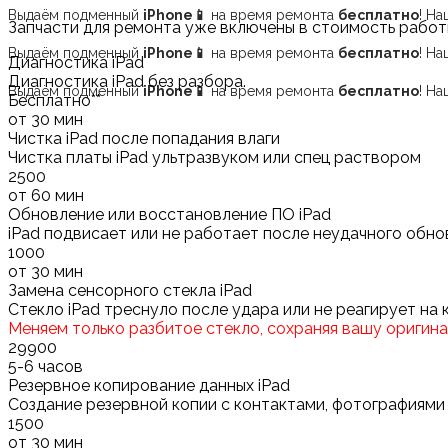
Выдаём подменный
iPhone📱
на время ремонта
бесплатно
! Н
Запчасти для ремонта уже включены в стоимость работ
Выдаём подменный
iPhone📱
на время ремонта
бесплатно
! Н
Диагностика iPad
Диагностика iPad без разбора.
Выдаём подменный
iPhone📱
на время ремонта
бесплатно
! Н
Бесплатно**
от 30 мин
Чистка iPad после попадания влаги
Чистка платы iPad ультразвуком или спец раствором
2500
от 60 мин
Обновление или восстановление ПО iPad
iPad подвисает или не работает после неудачного обно
1000
от 30 мин
Замена сенсорного стекла iPad
Стекло iPad треснуло после удара или не реагирует на 
Меняем только разбитое стекло, сохраняя вашу оригинал
29900
5-6 часов
Резервное копирование данных iPad
Создание резервной копии с контактами, фотографиями
1500
от 30 мин