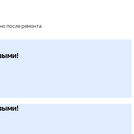
тно после ремонта
рвыми!
рвыми!