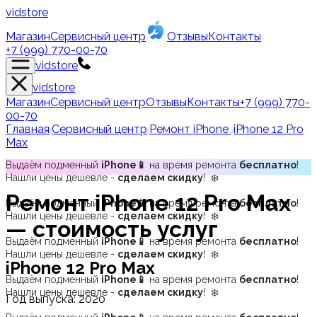
vidstore
Магазин
Сервисный центр
Отзывы
Контакты
+7 (999) 770-00-70
vidstore
vidstore
Магазин
Сервисный центр
Отзывы
Контакты
+7 (999) 770-
00-70
Главная
Сервисный центр
Ремонт iPhone
iPhone 12 Pro
Max
Выдаём подменный
iPhone📱
на время ремонта
бесплатно
!
Нашли цены дешевле -
сделаем скидку
! ❄️
Ремонт
iPhone 12 Pro Max
Выдаём подменный
iPhone📱
на время ремонта
бесплатно
!
Нашли цены дешевле -
сделаем скидку
! ❄️
— стоимость услуг
Выдаём подменный
iPhone📱
на время ремонта
бесплатно
!
Нашли цены дешевле -
сделаем скидку
! ❄️
iPhone 12 Pro Max
Выдаём подменный
iPhone📱
на время ремонта
бесплатно
!
Нашли цены дешевле -
сделаем скидку
! ❄️
Год выпуска:
2020