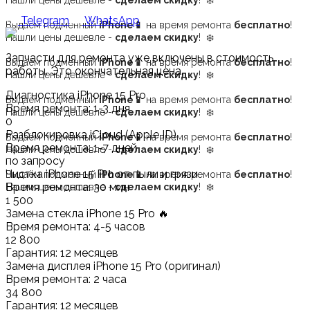
Нашли цены дешевле -
сделаем скидку
! ❄️
Telegram
WhatsApp
Выдаём подменный
iPhone📱
на время ремонта
бесплатно
!
Нашли цены дешевле -
сделаем скидку
! ❄️
Запчасти для ремонта уже включены в стоимость
Выдаём подменный
iPhone📱
на время ремонта
бесплатно
!
работы.
Это окончательная цена.
Нашли цены дешевле -
сделаем скидку
! ❄️
Диагностика iPhone 15 Pro
Выдаём подменный
iPhone📱
на время ремонта
бесплатно
!
Время ремонта: 1-3 дня
Нашли цены дешевле -
сделаем скидку
! ❄️
0
Разблокировка iCloud (Apple ID)
Выдаём подменный
iPhone📱
на время ремонта
бесплатно
!
Время ремонта: 1-7 дней
Нашли цены дешевле -
сделаем скидку
! ❄️
по запросу
Чистка iPhone 15 Pro от пыли и грязи
Выдаём подменный
iPhone📱
на время ремонта
бесплатно
!
Время ремонта: 30 мин
Нашли цены дешевле -
сделаем скидку
! ❄️
1 500
Замена стекла iPhone 15 Pro 🔥
Время ремонта: 4-5 часов
12 800
Гарантия: 12 месяцев
Замена дисплея iPhone 15 Pro (оригинал)
Время ремонта: 2 часа
34 800
Гарантия: 12 месяцев