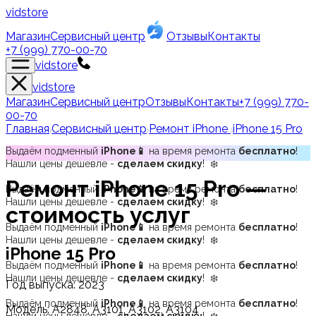
vidstore
Магазин
Сервисный центр
Отзывы
Контакты
+7 (999) 770-00-70
vidstore
vidstore
Магазин
Сервисный центр
Отзывы
Контакты
+7 (999) 770-
00-70
Главная
Сервисный центр
Ремонт iPhone
iPhone 15 Pro
Выдаём подменный
iPhone📱
на время ремонта
бесплатно
!
Нашли цены дешевле -
сделаем скидку
! ❄️
Ремонт
iPhone 15 Pro
—
Выдаём подменный
iPhone📱
на время ремонта
бесплатно
!
Нашли цены дешевле -
сделаем скидку
! ❄️
стоимость услуг
Выдаём подменный
iPhone📱
на время ремонта
бесплатно
!
Нашли цены дешевле -
сделаем скидку
! ❄️
iPhone 15 Pro
Выдаём подменный
iPhone📱
на время ремонта
бесплатно
!
Нашли цены дешевле -
сделаем скидку
! ❄️
Год выпуска:
2023
Выдаём подменный
iPhone📱
на время ремонта
бесплатно
!
Модель:
A2848, A3101, A3102, A3104