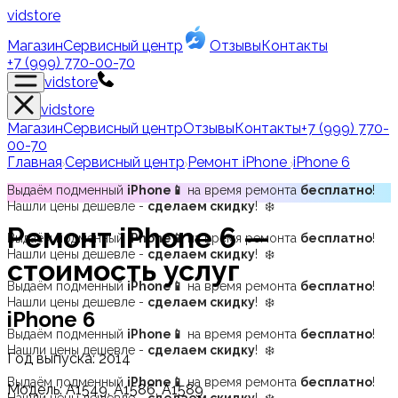
vidstore
Магазин
Сервисный центр
Отзывы
Контакты
+7 (999) 770-00-70
vidstore
vidstore
Магазин
Сервисный центр
Отзывы
Контакты
+7 (999) 770-
00-70
Главная
Сервисный центр
Ремонт iPhone
iPhone 6
Выдаём подменный
iPhone📱
на время ремонта
бесплатно
!
Нашли цены дешевле -
сделаем скидку
! ❄️
Ремонт
iPhone 6
—
Выдаём подменный
iPhone📱
на время ремонта
бесплатно
!
Нашли цены дешевле -
сделаем скидку
! ❄️
стоимость услуг
Выдаём подменный
iPhone📱
на время ремонта
бесплатно
!
Нашли цены дешевле -
сделаем скидку
! ❄️
iPhone 6
Выдаём подменный
iPhone📱
на время ремонта
бесплатно
!
Нашли цены дешевле -
сделаем скидку
! ❄️
Год выпуска:
2014
Выдаём подменный
iPhone📱
на время ремонта
бесплатно
!
Модель:
A1549, A1586, A1589