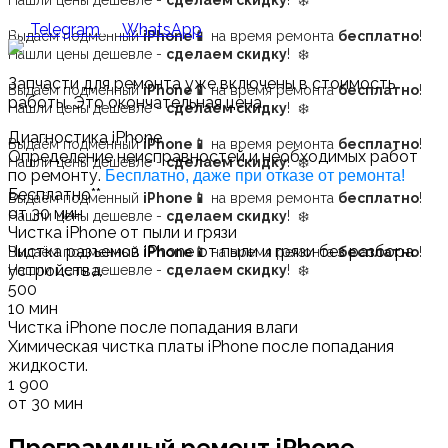
Нашли цены дешевле -
сделаем скидку
! ❄️
Telegram
WhatsApp
Выдаём подменный
iPhone📱
на время ремонта
бесплатно
!
Нашли цены дешевле -
сделаем скидку
! ❄️
Запчасти для ремонта уже включены в стоимость
Выдаём подменный
iPhone📱
на время ремонта
бесплатно
!
работы.
Это окончательная цена.
Нашли цены дешевле -
сделаем скидку
! ❄️
Диагностика iPhone
Выдаём подменный
iPhone📱
на время ремонта
бесплатно
!
Определение неисправностей и необходимых работ
Нашли цены дешевле -
сделаем скидку
! ❄️
по ремонту.
Бесплатно, даже при отказе от ремонта!
Бесплатно**
Выдаём подменный
iPhone📱
на время ремонта
бесплатно
!
от 30 мин
Нашли цены дешевле -
сделаем скидку
! ❄️
Чистка iPhone от пыли и грязи
Чистка разъемов iPhone от пыли и грязи без разбора
Выдаём подменный
iPhone📱
на время ремонта
бесплатно
!
устройства.
Нашли цены дешевле -
сделаем скидку
! ❄️
500
10 мин
Чистка iPhone после попадания влаги
Химическая чистка платы iPhone после попадания
жидкости.
1 900
от 30 мин
Программный ремонт iPhone