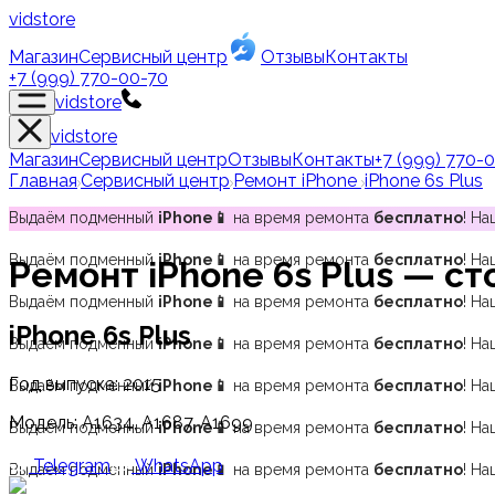
vidstore
Магазин
Сервисный центр
Отзывы
Контакты
+7 (999) 770-00-70
vidstore
vidstore
Магазин
Сервисный центр
Отзывы
Контакты
+7 (999) 770-
Главная
Сервисный центр
Ремонт iPhone
iPhone 6s Plus
Выдаём подменный
iPhone📱
на время ремонта
бесплатно
! Н
Выдаём подменный
iPhone📱
на время ремонта
бесплатно
! Н
Ремонт
iPhone 6s Plus
— сто
Выдаём подменный
iPhone📱
на время ремонта
бесплатно
! Н
iPhone 6s Plus
Выдаём подменный
iPhone📱
на время ремонта
бесплатно
! Н
Год выпуска:
2015
Выдаём подменный
iPhone📱
на время ремонта
бесплатно
! Н
Модель:
A1634, A1687, A1699
Выдаём подменный
iPhone📱
на время ремонта
бесплатно
! Н
Telegram
WhatsApp
Выдаём подменный
iPhone📱
на время ремонта
бесплатно
! Н