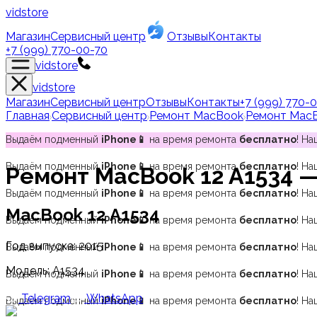
vidstore
Магазин
Сервисный центр
Отзывы
Контакты
+7 (999) 770-00-70
vidstore
vidstore
Магазин
Сервисный центр
Отзывы
Контакты
+7 (999) 770-
Главная
Сервисный центр
Ремонт MacBook
Ремонт Mac
Выдаём подменный
iPhone📱
на время ремонта
бесплатно
! Н
Выдаём подменный
iPhone📱
на время ремонта
бесплатно
! Н
Ремонт
MacBook 12 A1534
—
Выдаём подменный
iPhone📱
на время ремонта
бесплатно
! Н
MacBook 12 A1534
Выдаём подменный
iPhone📱
на время ремонта
бесплатно
! Н
Год выпуска:
2015
Выдаём подменный
iPhone📱
на время ремонта
бесплатно
! Н
Модель:
A1534
Выдаём подменный
iPhone📱
на время ремонта
бесплатно
! Н
Telegram
WhatsApp
Выдаём подменный
iPhone📱
на время ремонта
бесплатно
! Н