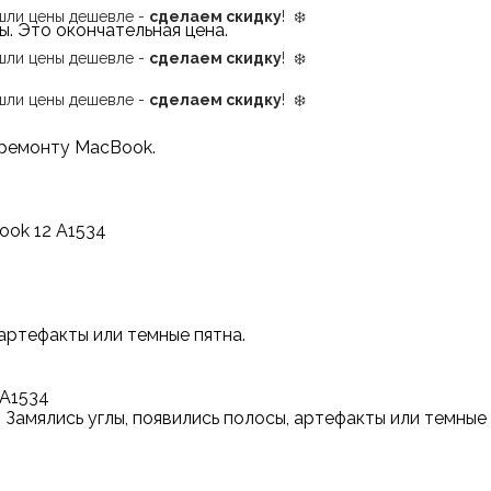
ашли цены дешевле -
сделаем скидку
! ❄️
ы.
Это окончательная цена.
ашли цены дешевле -
сделаем скидку
! ❄️
ашли цены дешевле -
сделаем скидку
! ❄️
 ремонту MacBook.
ook 12 A1534
артефакты или темные пятна.
 A1534
Замялись углы, появились полосы, артефакты или темные