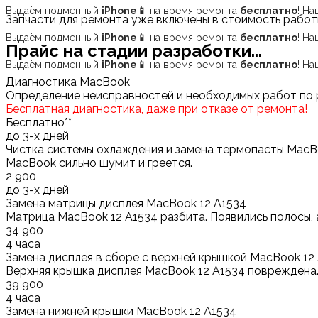
Выдаём подменный
iPhone📱
на время ремонта
бесплатно
! Н
Запчасти для ремонта уже включены в стоимость работ
Выдаём подменный
iPhone📱
на время ремонта
бесплатно
! Н
Прайс на стадии разработки...
Выдаём подменный
iPhone📱
на время ремонта
бесплатно
! Н
Диагностика MacBook
Определение неисправностей и необходимых работ по
Бесплатная диагностика, даже при отказе от ремонта!
Бесплатно**
до 3-х дней
Чистка системы охлаждения и замена термопасты MacB
MacBook сильно шумит и греется.
2 900
до 3-х дней
Замена матрицы дисплея MacBook 12 A1534
Матрица MacBook 12 A1534 разбита. Появились полосы, 
34 900
4 часа
Замена дисплея в сборе с верхней крышкой MacBook 12
Верхняя крышка дисплея MacBook 12 A1534 повреждена. 
39 900
4 часа
Замена нижней крышки MacBook 12 A1534