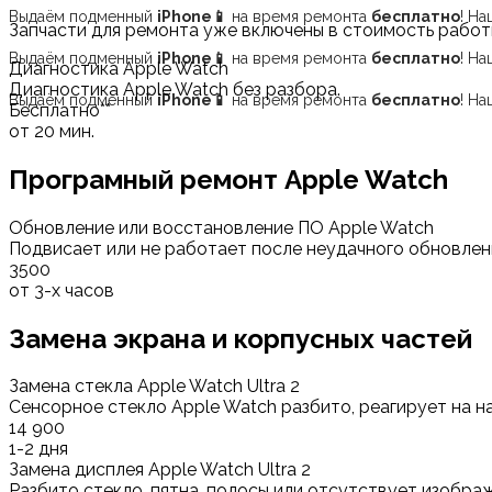
Выдаём подменный
iPhone📱
на время ремонта
бесплатно
! Н
Запчасти для ремонта уже включены в стоимость работ
Выдаём подменный
iPhone📱
на время ремонта
бесплатно
! Н
Диагностика Apple Watch
Диагностика Apple Watch без разбора.
Выдаём подменный
iPhone📱
на время ремонта
бесплатно
! Н
Бесплатно**
от 20 мин.
Програмный ремонт Apple Watch
Обновление или восстановление ПО Apple Watch
Подвисает или не работает после неудачного обновлени
3500
от 3-х часов
Замена экрана и корпусных частей
Замена стекла Apple Watch Ultra 2
Сенсорное стекло Apple Watch разбито, реагирует на 
14 900
1-2 дня
Замена дисплея Apple Watch Ultra 2
Разбито стекло, пятна, полосы или отсутствует изобра