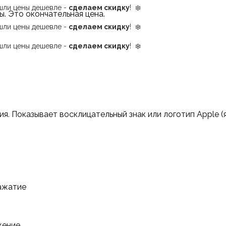
ашли цены дешевле -
сделаем скидку
! ❄️
ы.
Это окончательная цена.
ашли цены дешевле -
сделаем скидку
! ❄️
ашли цены дешевле -
сделаем скидку
! ❄️
я. Показывает восклицательный знак или логотип Apple (
нажатие
жение