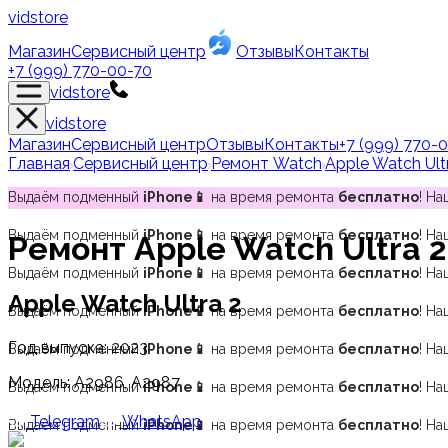
vidstore
Магазин
Сервисный центр
Отзывы
Контакты
+7 (999) 770-00-70
vidstore
vidstore
Магазин
Сервисный центр
Отзывы
Контакты
+7 (999) 770-
Главная
Сервисный центр
Ремонт Watch
Apple Watch Ult
Выдаём подменный
iPhone📱
на время ремонта
бесплатно
! Н
Выдаём подменный
iPhone📱
на время ремонта
бесплатно
! Н
Ремонт
Apple Watch Ultra 2
Выдаём подменный
iPhone📱
на время ремонта
бесплатно
! Н
Apple Watch Ultra 2
Выдаём подменный
iPhone📱
на время ремонта
бесплатно
! Н
Год выпуска:
2023
Выдаём подменный
iPhone📱
на время ремонта
бесплатно
! Н
Модель:
A2986, A2987
Выдаём подменный
iPhone📱
на время ремонта
бесплатно
! Н
Telegram
WhatsApp
Выдаём подменный
iPhone📱
на время ремонта
бесплатно
! Н