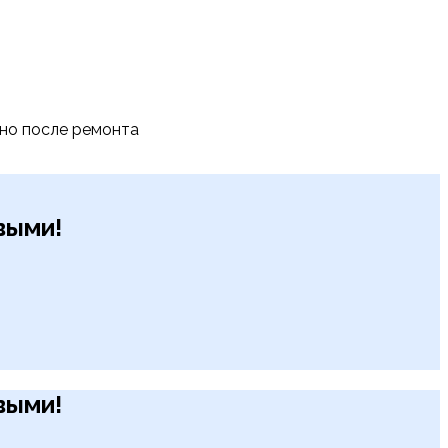
тно после ремонта
рвыми!
рвыми!